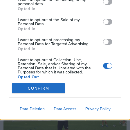
personal data.
Opted In
I want to opt-out of the Sale of my
Personal Data.
Opted In
I want to opt-out of processing my
Personal Data for Targeted Advertising.
Opted In
I want to opt-out of Collection, Use,
Radares de Velocidade | Castelo Branco | agosto
Retention, Sale, and/or Sharing of my
2026
Personal Data that Is Unrelated with the
Purposes for which it was collected.
5/08/2026
Opted Out
CONFIRM
Data Deletion
Data Access
Privacy Policy