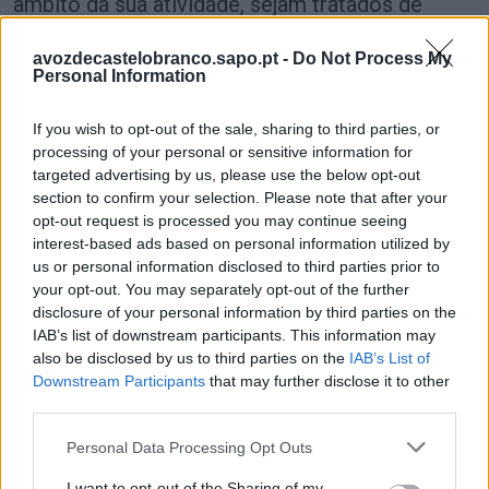
âmbito da sua atividade, sejam tratados de
acordo com as normas regulamentares e legais
avozdecastelobranco.sapo.pt -
Do Not Process My
em vigor e conservados em segurança.
Personal Information
Últimas Notícias
If you wish to opt-out of the sale, sharing to third parties, or
processing of your personal or sensitive information for
targeted advertising by us, please use the below opt-out
section to confirm your selection. Please note that after your
opt-out request is processed you may continue seeing
interest-based ads based on personal information utilized by
us or personal information disclosed to third parties prior to
your opt-out. You may separately opt-out of the further
disclosure of your personal information by third parties on the
IAB’s list of downstream participants. This information may
also be disclosed by us to third parties on the
IAB’s List of
Downstream Participants
that may further disclose it to other
Município investe em Rede de formação em SBV-
third parties.
DAE
6/08/2026
Personal Data Processing Opt Outs
I want to opt-out of the Sharing of my